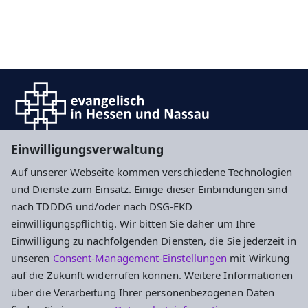
Einwilligungsverwaltung
Auf unserer Webseite kommen verschiedene Technologien
Impressum
Datenschutz
Cookie-Einstellungen
und Dienste zum Einsatz. Einige dieser Einbindungen sind
nach TDDDG und/oder nach DSG-EKD
einwilligungspflichtig. Wir bitten Sie daher um Ihre
Ev. Segensgemeinde Darmstadt
Einwilligung zu nachfolgenden Diensten, die Sie jederzeit in
unseren
Consent-Management-Einstellungen
mit Wirkung
Gemeindebüro
auf die Zukunft widerrufen können. Weitere Informationen
Heinheimer Straße 41A
über die Verarbeitung Ihrer personenbezogenen Daten
64289 Darmstadt