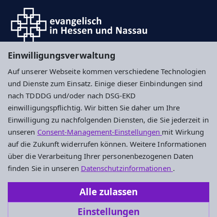
Einwilligungsverwaltung
Auf unserer Webseite kommen verschiedene Technologien
Impressum
Datenschutz
Cookie-Einstellungen
und Dienste zum Einsatz. Einige dieser Einbindungen sind
nach TDDDG und/oder nach DSG-EKD
einwilligungspflichtig. Wir bitten Sie daher um Ihre
Ev. Segensgemeinde Darmstadt
Einwilligung zu nachfolgenden Diensten, die Sie jederzeit in
unseren
Consent-Management-Einstellungen
mit Wirkung
Gemeindebüro
auf die Zukunft widerrufen können. Weitere Informationen
Heinheimer Straße 41A
über die Verarbeitung Ihrer personenbezogenen Daten
64289 Darmstadt
finden Sie in unseren
Datenschutzinformationen
.
Tel.: 06151 / 758 32
Alle zulassen
Segensgemeinde.Darmstadt@ekhn.de
Einstellungen