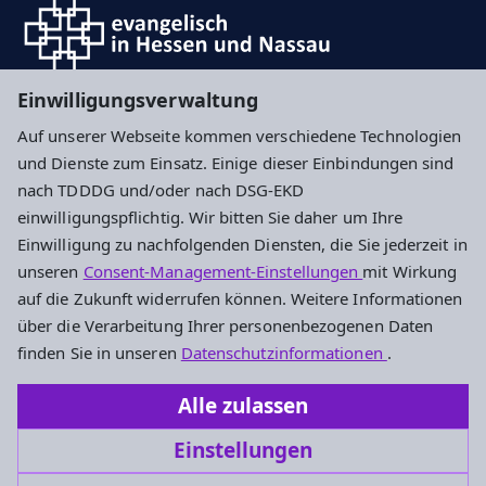
Einwilligungsverwaltung
Auf unserer Webseite kommen verschiedene Technologien
Impressum
Datenschutz
Cookie-Einstellungen
und Dienste zum Einsatz. Einige dieser Einbindungen sind
nach TDDDG und/oder nach DSG-EKD
einwilligungspflichtig. Wir bitten Sie daher um Ihre
Ev. Segensgemeinde Darmstadt
Einwilligung zu nachfolgenden Diensten, die Sie jederzeit in
unseren
Consent-Management-Einstellungen
mit Wirkung
Gemeindebüro
auf die Zukunft widerrufen können. Weitere Informationen
Heinheimer Straße 41A
über die Verarbeitung Ihrer personenbezogenen Daten
64289 Darmstadt
finden Sie in unseren
Datenschutzinformationen
.
Tel.: 06151 / 758 32
Alle zulassen
Segensgemeinde.Darmstadt@ekhn.de
Einstellungen