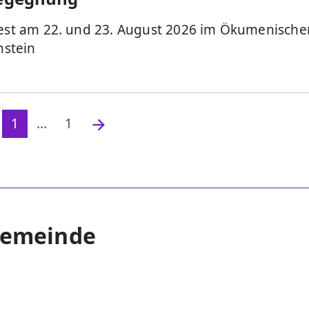
st am 22. und 23. August 2026 im Ökumenische
stein
1
...
1
gemeinde