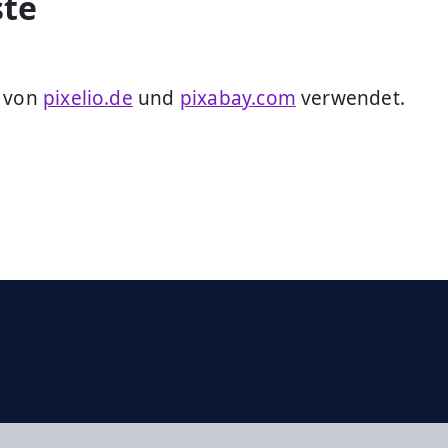
ste
r von
pixelio.de
und
pixabay.com
verwendet.