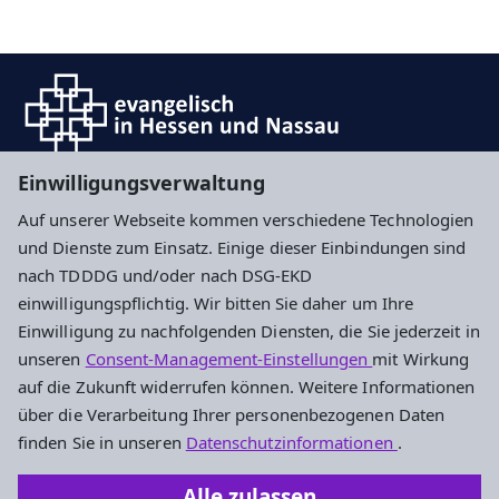
Einwilligungsverwaltung
Auf unserer Webseite kommen verschiedene Technologien
Impressum
Datenschutz
Cookie-Einstellungen
und Dienste zum Einsatz. Einige dieser Einbindungen sind
nach TDDDG und/oder nach DSG-EKD
einwilligungspflichtig. Wir bitten Sie daher um Ihre
Ev. Segensgemeinde Darmstadt
Einwilligung zu nachfolgenden Diensten, die Sie jederzeit in
unseren
Consent-Management-Einstellungen
mit Wirkung
Gemeindebüro
auf die Zukunft widerrufen können. Weitere Informationen
Heinheimer Straße 41A
über die Verarbeitung Ihrer personenbezogenen Daten
64289 Darmstadt
finden Sie in unseren
Datenschutzinformationen
.
Tel.: 06151 / 758 32
Alle zulassen